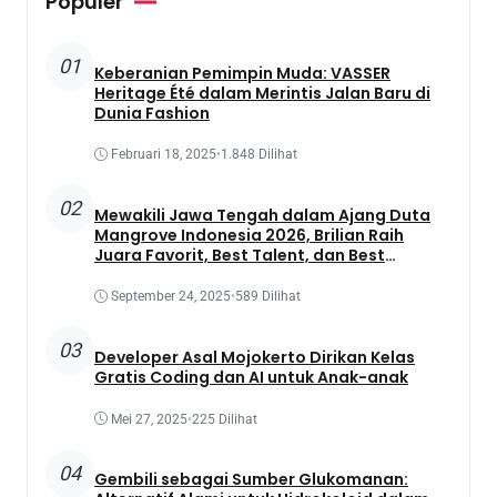
Populer
01
Keberanian Pemimpin Muda: VASSER
Heritage Été dalam Merintis Jalan Baru di
Dunia Fashion
Februari 18, 2025
•
1.848 Dilihat
02
Mewakili Jawa Tengah dalam Ajang Duta
Mangrove Indonesia 2026, Brilian Raih
Juara Favorit, Best Talent, dan Best
Presentation
September 24, 2025
•
589 Dilihat
03
Developer Asal Mojokerto Dirikan Kelas
Gratis Coding dan AI untuk Anak-anak
Mei 27, 2025
•
225 Dilihat
04
Gembili sebagai Sumber Glukomanan: