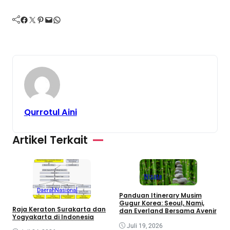
Facebook
Twitter
Pinterest
Mail
WhatsApp
Qurrotul Aini
Artikel Terkait
M
a
Wisata
Daerah
Nasional
Panduan Itinerary Musim
Gugur Korea: Seoul, Nami,
Raja Keraton Surakarta dan
dan Everland Bersama Avenir
Yogyakarta di Indonesia
Juli 19, 2026