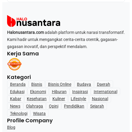
Halonusantara.com
adalah platform untuk narasi transformatif.
Kami hadir untuk mengangkat cerita-cerita otentik, gagasan-
gagasan inovatif, dan perspektif mendalam.
Kerja Sama
Kategori
Beranda
Bisnis
Bisnis Online
Budaya
Daerah
Edukasi
Ekonomi
Hiburan
Inspirasi
International
Kabar
Kesehatan
Kuliner
Lifestyle
Nasional
News
Olahraga
Opini
Pendidikan
Sejarah
Teknologi
Wisata
Profile Company
Blog