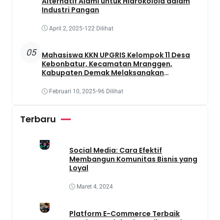
Alternatif Alami untuk Hidrokoloid dalam
Industri Pangan
April 2, 2025
•
122 Dilihat
05
Mahasiswa KKN UPGRIS Kelompok 11 Desa
Kebonbatur, Kecamatan Mranggen,
Kabupaten Demak Melaksanakan
Penanaman Tanaman Obat Dengan
Memanfaatkan Lahan Yang Terbengkalai
Februari 10, 2025
•
96 Dilihat
Terbaru
Social Media: Cara Efektif
Membangun Komunitas Bisnis yang
Loyal
Maret 4, 2024
Platform E-Commerce Terbaik