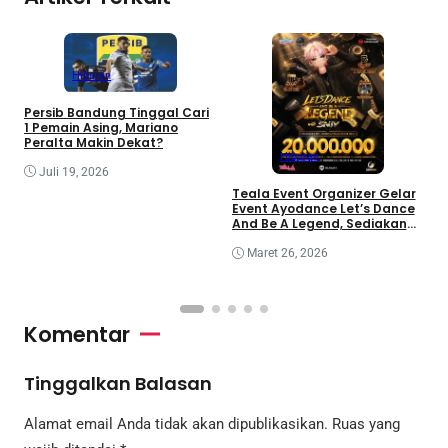
Hiburan
Persib Bandung Tinggal Cari
1 Pemain Asing, Mariano
Peralta Makin Dekat?
Hiburan
Juli 19, 2026
i
Teala Event Organizer Gelar
I
Event Ayodance Let’s Dance
m
And Be A Legend, Sediakan
Prize Pool Rp20 Juta
Maret 26, 2026
Komentar
Tinggalkan Balasan
Alamat email Anda tidak akan dipublikasikan.
Ruas yang