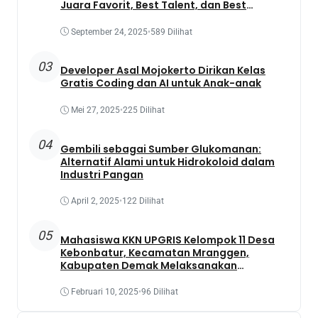
Juara Favorit, Best Talent, dan Best
Presentation
September 24, 2025
•
589 Dilihat
03
Developer Asal Mojokerto Dirikan Kelas
Gratis Coding dan AI untuk Anak-anak
Mei 27, 2025
•
225 Dilihat
04
Gembili sebagai Sumber Glukomanan:
Alternatif Alami untuk Hidrokoloid dalam
Industri Pangan
April 2, 2025
•
122 Dilihat
05
Mahasiswa KKN UPGRIS Kelompok 11 Desa
Kebonbatur, Kecamatan Mranggen,
Kabupaten Demak Melaksanakan
Penanaman Tanaman Obat Dengan
Memanfaatkan Lahan Yang Terbengkalai
Februari 10, 2025
•
96 Dilihat