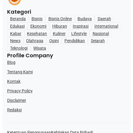
Kategori
Beranda
Bisnis
Bisnis Online
Budaya
Daerah
Edukasi
Ekonomi
Hiburan
Inspirasi
International
Kabar
Kesehatan
Kuliner
Lifestyle
Nasional
News
Olahraga
Opini
Pendidikan
Sejarah
Teknologi
Wisata
Profile Company
Blog
Tentang Kami
Kontak
Privacy Policy
Disclaimer
Redaksi
Ketentuan Penggunaan
Kebijakan Data Pribadi