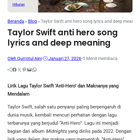
Hiburan
Beranda
»
Blog
»
Taylor Swift anti hero song lyrics and deep meaning
Taylor Swift anti hero song
lyrics and deep meaning
Oleh Qurrotul Aini
•
Januari 27, 2026
•
5 Menit membaca
Facebook
Twitter
Pinterest
Mail
WhatsApp
Lirik Lagu Taylor Swift ‘Anti-Hero’ dan Maknanya yang
Mendalam
Taylor Swift, salah satu penyanyi paling berpengaruh di
dunia musik, kembali mencuri perhatian dengan lagu
terbarunya yang berjudul “Anti-Hero”. Lagu ini menjadi
bagian dari album
Midnights
yang dirilis pada 2022. Dengan
lirik yang dalam dan makna yang menyentuh, “Anti-Hero”