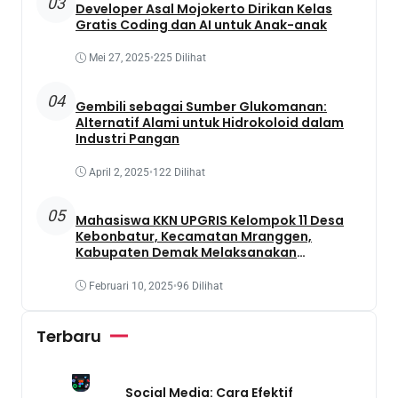
03
Developer Asal Mojokerto Dirikan Kelas
Gratis Coding dan AI untuk Anak-anak
Mei 27, 2025
•
225 Dilihat
04
Gembili sebagai Sumber Glukomanan:
Alternatif Alami untuk Hidrokoloid dalam
Industri Pangan
April 2, 2025
•
122 Dilihat
05
Mahasiswa KKN UPGRIS Kelompok 11 Desa
Kebonbatur, Kecamatan Mranggen,
Kabupaten Demak Melaksanakan
Penanaman Tanaman Obat Dengan
Memanfaatkan Lahan Yang Terbengkalai
Februari 10, 2025
•
96 Dilihat
Terbaru
Social Media: Cara Efektif