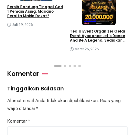
Persib Bandung Tinggal Cari
1 Pemain Asing, Mariano
Peralta Makin Dekat?
Hiburan
Juli 19, 2026
i
Teala Event Organizer Gelar
I
Event Ayodance Let’s Dance
m
And Be A Legend, Sediakan
Prize Pool Rp20 Juta
Maret 26, 2026
Komentar
Tinggalkan Balasan
Alamat email Anda tidak akan dipublikasikan.
Ruas yang
wajib ditandai
*
Komentar
*