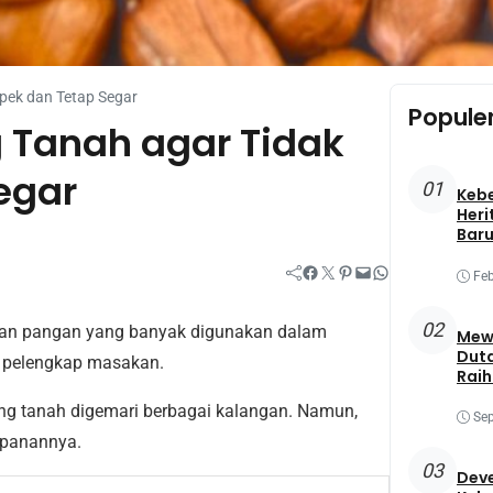
pek dan Tetap Segar
Popule
 Tanah agar Tidak
egar
01
Keb
Heri
Baru
Facebook
Twitter
Pinterest
Mail
WhatsApp
Feb
02
han pangan yang banyak digunakan dalam
Mewa
Duta
n pelengkap masakan.
Raih
Best
g tanah digemari berbagai kalangan. Namun,
Sep
mpanannya.
03
Deve