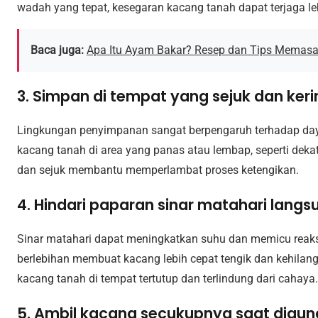
wadah yang tepat, kesegaran kacang tanah dapat terjaga le
Baca juga:
Apa Itu Ayam Bakar? Resep dan Tips Memasa
3. Simpan di tempat yang sejuk dan keri
Lingkungan penyimpanan sangat berpengaruh terhadap day
kacang tanah di area yang panas atau lembap, seperti deka
dan sejuk membantu memperlambat proses ketengikan.
4. Hindari paparan sinar matahari langs
Sinar matahari dapat meningkatkan suhu dan memicu reaks
berlebihan membuat kacang lebih cepat tengik dan kehilan
kacang tanah di tempat tertutup dan terlindung dari cahaya.
5. Ambil kacang secukupnya saat digu