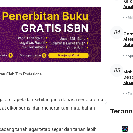
Kela
Ana
Mei
04
Gem
Alte
dala
Apr
05
Maha
an Oleh Tim Profesional
Des
Mra
Mel
Oba
Feb
Yang
lami apek dan kehilangan cita rasa serta aroma
 saat dikonsumsi dan menurunkan mutu bahan
Terbar
kacang tanah agar tetap segar dan tahan lebih