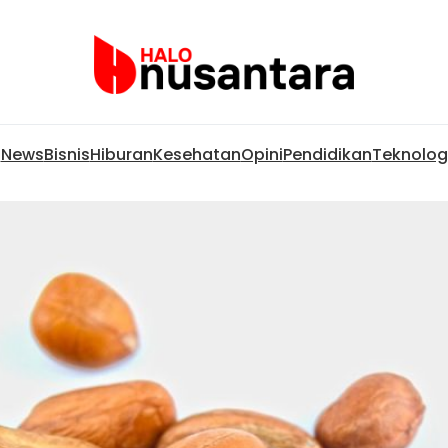
News
Bisnis
Hiburan
Kesehatan
Opini
Pendidikan
Teknolog