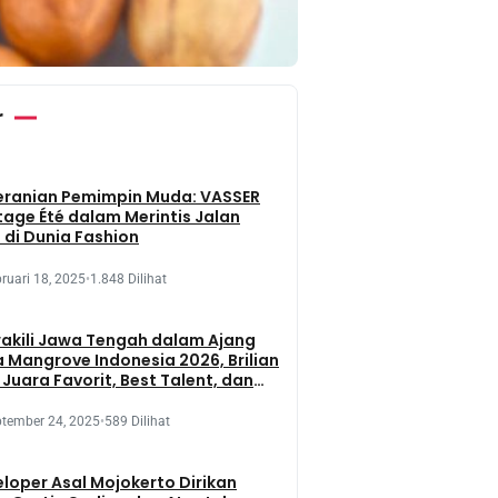
r
eranian Pemimpin Muda: VASSER
tage Été dalam Merintis Jalan
 di Dunia Fashion
ruari 18, 2025
•
1.848 Dilihat
kili Jawa Tengah dalam Ajang
 Mangrove Indonesia 2026, Brilian
 Juara Favorit, Best Talent, dan
 Presentation
tember 24, 2025
•
589 Dilihat
loper Asal Mojokerto Dirikan