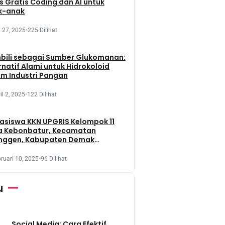
s Gratis Coding dan AI untuk
k-anak
 27, 2025
•
225 Dilihat
bili sebagai Sumber Glukomanan:
rnatif Alami untuk Hidrokoloid
m Industri Pangan
il 2, 2025
•
122 Dilihat
siswa KKN UPGRIS Kelompok 11
a Kebonbatur, Kecamatan
nggen, Kabupaten Demak
aksanakan Penanaman Tanaman
t Dengan Memanfaatkan Lahan
ruari 10, 2025
•
96 Dilihat
 Terbengkalai
u
Social Media: Cara Efektif