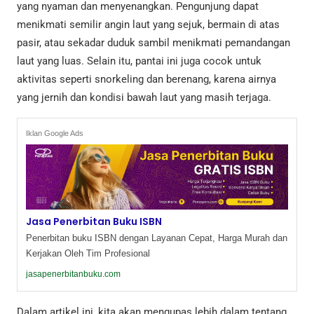
yang nyaman dan menyenangkan. Pengunjung dapat
menikmati semilir angin laut yang sejuk, bermain di atas
pasir, atau sekadar duduk sambil menikmati pemandangan
laut yang luas. Selain itu, pantai ini juga cocok untuk
aktivitas seperti snorkeling dan berenang, karena airnya
yang jernih dan kondisi bawah laut yang masih terjaga.
Iklan Google Ads
Jasa Penerbitan Buku ISBN
Penerbitan buku ISBN dengan Layanan Cepat, Harga Murah dan
Kerjakan Oleh Tim Profesional
jasapenerbitanbuku.com
Dalam artikel ini, kita akan mengupas lebih dalam tentang