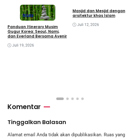
Masjid dan Mesjid dengan
arsitektur khas Islam
Wisata
Juli 12, 2026
Panduan Itinerary Musim
Gugur Korea: Seoul, Nami,
dan Everland Bersama Avenir
Juli 19, 2026
l
w
Komentar
Tinggalkan Balasan
Alamat email Anda tidak akan dipublikasikan.
Ruas yang