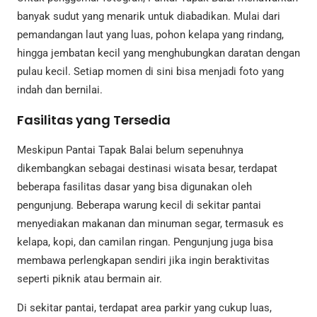
banyak sudut yang menarik untuk diabadikan. Mulai dari
pemandangan laut yang luas, pohon kelapa yang rindang,
hingga jembatan kecil yang menghubungkan daratan dengan
pulau kecil. Setiap momen di sini bisa menjadi foto yang
indah dan bernilai.
Fasilitas yang Tersedia
Meskipun Pantai Tapak Balai belum sepenuhnya
dikembangkan sebagai destinasi wisata besar, terdapat
beberapa fasilitas dasar yang bisa digunakan oleh
pengunjung. Beberapa warung kecil di sekitar pantai
menyediakan makanan dan minuman segar, termasuk es
kelapa, kopi, dan camilan ringan. Pengunjung juga bisa
membawa perlengkapan sendiri jika ingin beraktivitas
seperti piknik atau bermain air.
Di sekitar pantai, terdapat area parkir yang cukup luas,