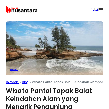
Wisata
Beranda
»
Blog
»
Wisata Pantai Tapak Balai: Keindahan Alam yang 
Wisata Pantai Tapak Balai:
Keindahan Alam yang
Menarik Pengunjung