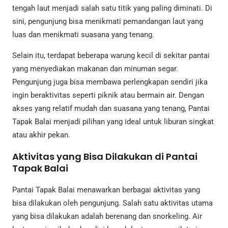
tengah laut menjadi salah satu titik yang paling diminati. Di
sini, pengunjung bisa menikmati pemandangan laut yang
luas dan menikmati suasana yang tenang.
Selain itu, terdapat beberapa warung kecil di sekitar pantai
yang menyediakan makanan dan minuman segar.
Pengunjung juga bisa membawa perlengkapan sendiri jika
ingin beraktivitas seperti piknik atau bermain air. Dengan
akses yang relatif mudah dan suasana yang tenang, Pantai
Tapak Balai menjadi pilihan yang ideal untuk liburan singkat
atau akhir pekan.
Aktivitas yang Bisa Dilakukan di Pantai
Tapak Balai
Pantai Tapak Balai menawarkan berbagai aktivitas yang
bisa dilakukan oleh pengunjung. Salah satu aktivitas utama
yang bisa dilakukan adalah berenang dan snorkeling. Air