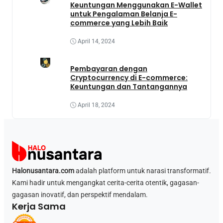
Keuntungan Menggunakan E-Wallet
untuk Pengalaman Belanja E-
commerce yang Lebih Baik
April 14, 2024
Pembayaran dengan
Cryptocurrency di E-commerce:
Keuntungan dan Tantangannya
April 18, 2024
Halonusantara.com
adalah platform untuk narasi transformatif.
Kami hadir untuk mengangkat cerita-cerita otentik, gagasan-
gagasan inovatif, dan perspektif mendalam.
Kerja Sama