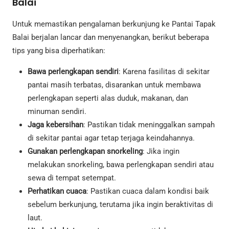
Balai
Untuk memastikan pengalaman berkunjung ke Pantai Tapak
Balai berjalan lancar dan menyenangkan, berikut beberapa
tips yang bisa diperhatikan:
Bawa perlengkapan sendiri
: Karena fasilitas di sekitar
pantai masih terbatas, disarankan untuk membawa
perlengkapan seperti alas duduk, makanan, dan
minuman sendiri.
Jaga kebersihan
: Pastikan tidak meninggalkan sampah
di sekitar pantai agar tetap terjaga keindahannya.
Gunakan perlengkapan snorkeling
: Jika ingin
melakukan snorkeling, bawa perlengkapan sendiri atau
sewa di tempat setempat.
Perhatikan cuaca
: Pastikan cuaca dalam kondisi baik
sebelum berkunjung, terutama jika ingin beraktivitas di
laut.