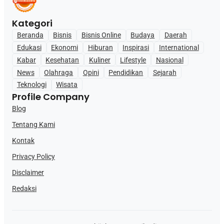
Kategori
Beranda
Bisnis
Bisnis Online
Budaya
Daerah
Edukasi
Ekonomi
Hiburan
Inspirasi
International
Kabar
Kesehatan
Kuliner
Lifestyle
Nasional
News
Olahraga
Opini
Pendidikan
Sejarah
Teknologi
Wisata
Profile Company
Blog
Tentang Kami
Kontak
Privacy Policy
Disclaimer
Redaksi