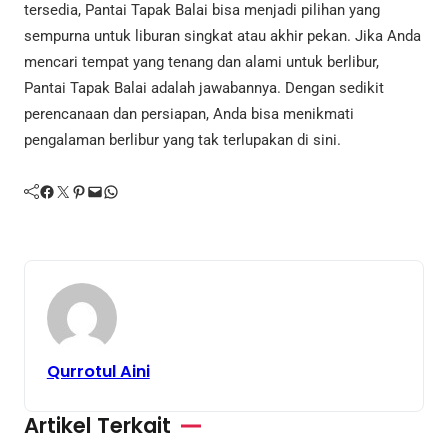
tersedia, Pantai Tapak Balai bisa menjadi pilihan yang
sempurna untuk liburan singkat atau akhir pekan. Jika Anda
mencari tempat yang tenang dan alami untuk berlibur,
Pantai Tapak Balai adalah jawabannya. Dengan sedikit
perencanaan dan persiapan, Anda bisa menikmati
pengalaman berlibur yang tak terlupakan di sini.
Facebook
Twitter
Pinterest
Mail
WhatsApp
Qurrotul Aini
Artikel Terkait
Teknologi
Wisata