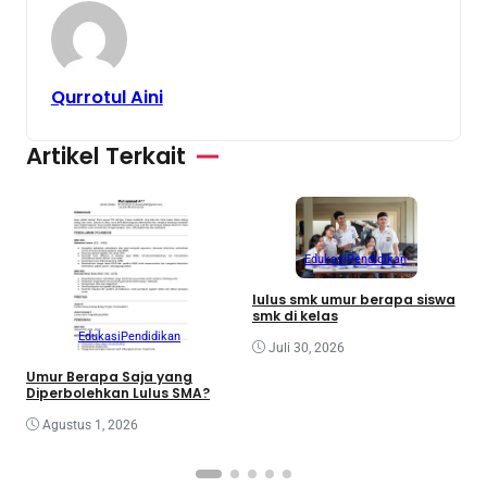
Qurrotul Aini
Artikel Terkait
Edukasi
Pendidikan
M
lulus smk umur berapa siswa
J
smk di kelas
P
Edukasi
Pendidikan
Juli 30, 2026
Umur Berapa Saja yang
Diperbolehkan Lulus SMA?
Agustus 1, 2026