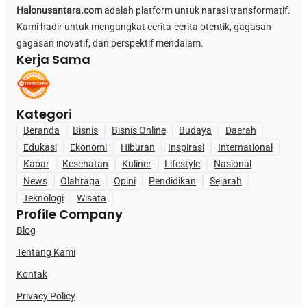
Halonusantara.com
adalah platform untuk narasi transformatif.
Kami hadir untuk mengangkat cerita-cerita otentik, gagasan-
gagasan inovatif, dan perspektif mendalam.
Kerja Sama
Kategori
Beranda
Bisnis
Bisnis Online
Budaya
Daerah
Edukasi
Ekonomi
Hiburan
Inspirasi
International
Kabar
Kesehatan
Kuliner
Lifestyle
Nasional
News
Olahraga
Opini
Pendidikan
Sejarah
Teknologi
Wisata
Profile Company
Blog
Tentang Kami
Kontak
Privacy Policy