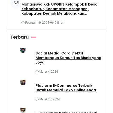
05
Mahasiswa KKN UPGRIS Kelompok 11 Desa
Kebonbatur, Kecamatan Mranggen,
Kabupaten Demak Melaksanakan
Penanaman Tanaman Obat Dengan
Memanfaatkan Lahan Yang Terbengkalai
Februari 10, 2025
•
96 Dilihat
Terbaru
Social Media: Cara Efektif
Membangun Komunitas Bisnis yang
Loyal
Maret 4, 2024
Platform E-Commerce Terbaik
untuk Memulai Toko Online Anda
Maret 23, 2024