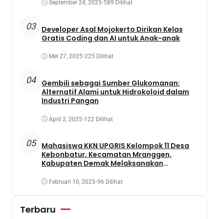
September 24, 2025
•
589 Dilihat
03
Developer Asal Mojokerto Dirikan Kelas
Gratis Coding dan AI untuk Anak-anak
Mei 27, 2025
•
225 Dilihat
04
Gembili sebagai Sumber Glukomanan:
Alternatif Alami untuk Hidrokoloid dalam
Industri Pangan
April 2, 2025
•
122 Dilihat
05
Mahasiswa KKN UPGRIS Kelompok 11 Desa
Kebonbatur, Kecamatan Mranggen,
Kabupaten Demak Melaksanakan
Penanaman Tanaman Obat Dengan
Memanfaatkan Lahan Yang Terbengkalai
Februari 10, 2025
•
96 Dilihat
Terbaru