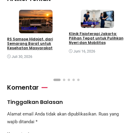
Kesehatan
Kesehatan
Klinik Fisioterapi Jakarta:
Pilihan Tepat untuk Pulihkan
RS Samsoe Hidajat, dari
Nyeri dan Mobilitas
Semarang Barat untuk
F
Kesehatan Masyarakat
S
Juni 16, 2026
L
A
Juli 30, 2026
Komentar
Tinggalkan Balasan
Alamat email Anda tidak akan dipublikasikan.
Ruas yang
wajib ditandai
*