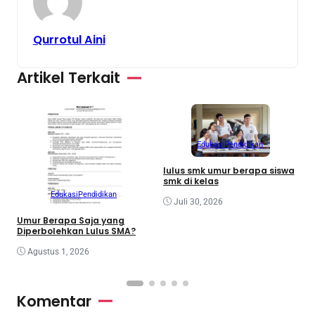
Qurrotul Aini
Artikel Terkait
Edukasi
Pendidikan
M
lulus smk umur berapa siswa
J
smk di kelas
P
Edukasi
Pendidikan
Juli 30, 2026
Umur Berapa Saja yang
Diperbolehkan Lulus SMA?
Agustus 1, 2026
Komentar