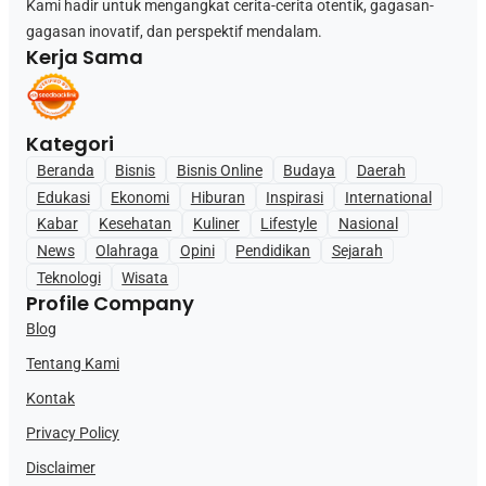
Kami hadir untuk mengangkat cerita-cerita otentik, gagasan-
gagasan inovatif, dan perspektif mendalam.
Kerja Sama
Kategori
Beranda
Bisnis
Bisnis Online
Budaya
Daerah
Edukasi
Ekonomi
Hiburan
Inspirasi
International
Kabar
Kesehatan
Kuliner
Lifestyle
Nasional
News
Olahraga
Opini
Pendidikan
Sejarah
Teknologi
Wisata
Profile Company
Blog
Tentang Kami
Kontak
Privacy Policy
Disclaimer