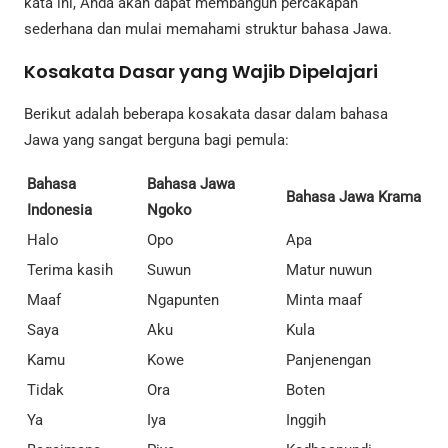
kata ini, Anda akan dapat membangun percakapan
sederhana dan mulai memahami struktur bahasa Jawa.
Kosakata Dasar yang Wajib Dipelajari
Berikut adalah beberapa kosakata dasar dalam bahasa
Jawa yang sangat berguna bagi pemula:
Bahasa
Bahasa Jawa
Bahasa Jawa Krama
Indonesia
Ngoko
Halo
Opo
Apa
Terima kasih
Suwun
Matur nuwun
Maaf
Ngapunten
Minta maaf
Saya
Aku
Kula
Kamu
Kowe
Panjenengan
Tidak
Ora
Boten
Ya
Iya
Inggih