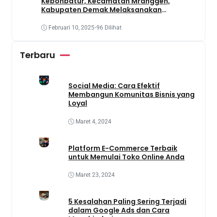
Kebonbatur, Kecamatan Mranggen,
Kabupaten Demak Melaksanakan
Penanaman Tanaman Obat Dengan
Memanfaatkan Lahan Yang Terbengkalai
Februari 10, 2025
•
96 Dilihat
Terbaru
Social Media: Cara Efektif
Membangun Komunitas Bisnis yang
Loyal
Maret 4, 2024
Platform E-Commerce Terbaik
untuk Memulai Toko Online Anda
Maret 23, 2024
5 Kesalahan Paling Sering Terjadi
dalam Google Ads dan Cara