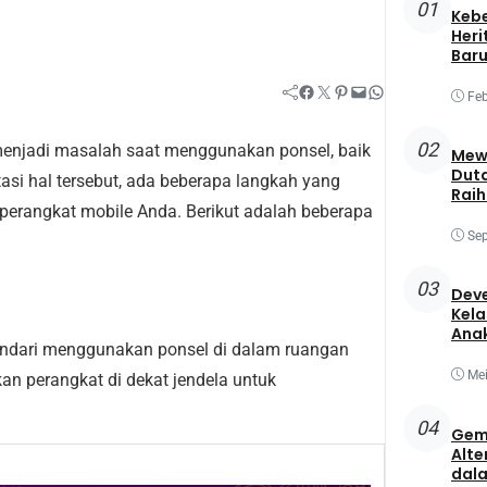
01
Keb
Heri
Baru
Facebook
Twitter
Pinterest
Mail
WhatsApp
Feb
02
 menjadi masalah saat menggunakan ponsel, baik
Mewa
Duta
asi hal tersebut, ada beberapa langkah yang
Raih
 perangkat mobile Anda. Berikut adalah beberapa
Best
Sep
03
Deve
Kela
Ana
Hindari menggunakan ponsel di dalam ruangan
Mei
kan perangkat di dekat jendela untuk
04
Gem
Alte
dala