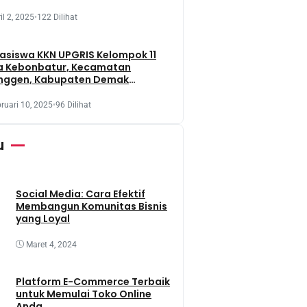
il 2, 2025
•
122 Dilihat
siswa KKN UPGRIS Kelompok 11
a Kebonbatur, Kecamatan
nggen, Kabupaten Demak
aksanakan Penanaman Tanaman
t Dengan Memanfaatkan Lahan
ruari 10, 2025
•
96 Dilihat
 Terbengkalai
u
Social Media: Cara Efektif
Membangun Komunitas Bisnis
yang Loyal
Maret 4, 2024
Platform E-Commerce Terbaik
untuk Memulai Toko Online
Anda