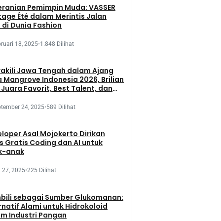
eranian Pemimpin Muda: VASSER
tage Été dalam Merintis Jalan
 di Dunia Fashion
ruari 18, 2025
•
1.848 Dilihat
kili Jawa Tengah dalam Ajang
 Mangrove Indonesia 2026, Brilian
 Juara Favorit, Best Talent, dan
 Presentation
tember 24, 2025
•
589 Dilihat
loper Asal Mojokerto Dirikan
s Gratis Coding dan AI untuk
k-anak
 27, 2025
•
225 Dilihat
bili sebagai Sumber Glukomanan:
rnatif Alami untuk Hidrokoloid
m Industri Pangan