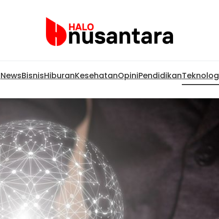
News
Bisnis
Hiburan
Kesehatan
Opini
Pendidikan
Teknolog