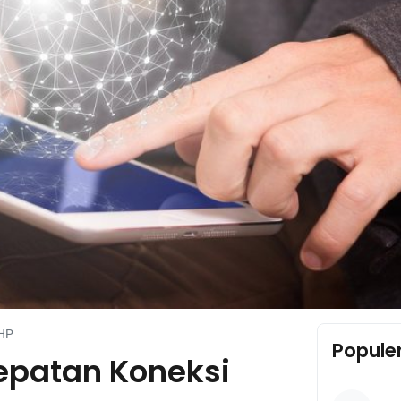
 HP
Popule
epatan Koneksi