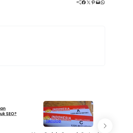
Facebook
Twitter
Pinterest
Mail
WhatsApp
Tekno
dan
Masjid da
uk SEO?
arsitektur
Teknologi
Juli 12, 20