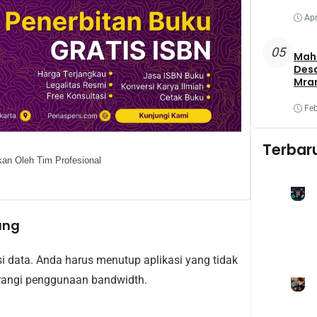
Apr
05
Maha
Des
Mra
Mel
Oba
Feb
Yang
Terbar
an Oleh Tim Profesional
kang
i data. Anda harus menutup aplikasi yang tidak
rangi penggunaan bandwidth.