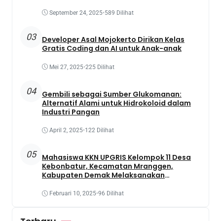
Presentation
September 24, 2025
•
589 Dilihat
03
Developer Asal Mojokerto Dirikan Kelas
Gratis Coding dan AI untuk Anak-anak
Mei 27, 2025
•
225 Dilihat
04
Gembili sebagai Sumber Glukomanan:
Alternatif Alami untuk Hidrokoloid dalam
Industri Pangan
April 2, 2025
•
122 Dilihat
05
Mahasiswa KKN UPGRIS Kelompok 11 Desa
Kebonbatur, Kecamatan Mranggen,
Kabupaten Demak Melaksanakan
Penanaman Tanaman Obat Dengan
Memanfaatkan Lahan Yang Terbengkalai
Februari 10, 2025
•
96 Dilihat