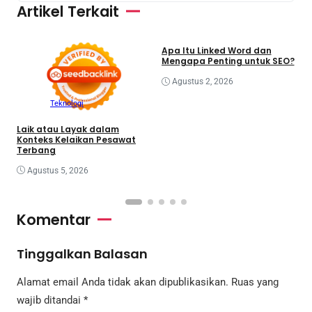
Artikel Terkait
Bisnis
Teknologi
Apa Itu Linked Word dan
Mengapa Penting untuk SEO?
Agustus 2, 2026
M
P
Teknologi
K
Laik atau Layak dalam
Konteks Kelaikan Pesawat
Terbang
Agustus 5, 2026
Komentar
Tinggalkan Balasan
Alamat email Anda tidak akan dipublikasikan.
Ruas yang
wajib ditandai
*