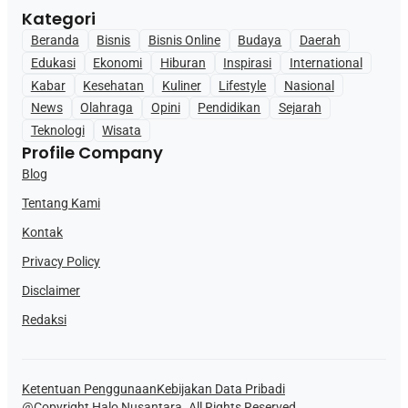
Kategori
Beranda
Bisnis
Bisnis Online
Budaya
Daerah
Edukasi
Ekonomi
Hiburan
Inspirasi
International
Kabar
Kesehatan
Kuliner
Lifestyle
Nasional
News
Olahraga
Opini
Pendidikan
Sejarah
Teknologi
Wisata
Profile Company
Blog
Tentang Kami
Kontak
Privacy Policy
Disclaimer
Redaksi
Ketentuan Penggunaan
Kebijakan Data Pribadi
@Copyright Halo Nusantara. All Rights Reserved