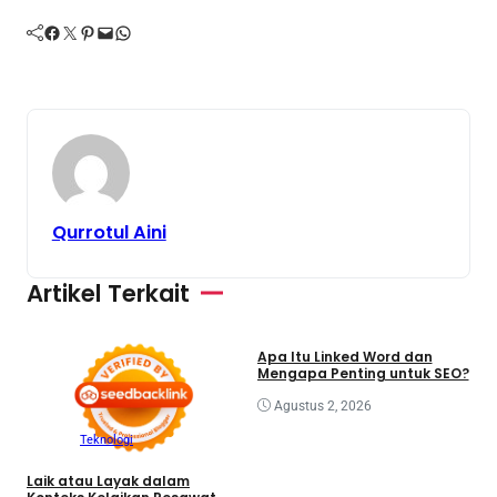
Facebook
Twitter
Pinterest
Mail
WhatsApp
Qurrotul Aini
Artikel Terkait
Bisnis
Teknologi
Apa Itu Linked Word dan
Mengapa Penting untuk SEO?
Agustus 2, 2026
M
P
Teknologi
K
Laik atau Layak dalam