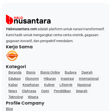
Halonusantara.com
adalah platform untuk narasi transformatif.
Kami hadir untuk mengangkat cerita-cerita otentik, gagasan-
gagasan inovatif, dan perspektif mendalam.
Kerja Sama
Kategori
Beranda
Bisnis
Bisnis Online
Budaya
Daerah
Edukasi
Ekonomi
Hiburan
Inspirasi
International
Kabar
Kesehatan
Kuliner
Lifestyle
Nasional
News
Olahraga
Opini
Pendidikan
Sejarah
Teknologi
Wisata
Profile Company
Blog