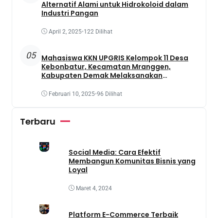
Alternatif Alami untuk Hidrokoloid dalam
Industri Pangan
April 2, 2025
•
122 Dilihat
05
Mahasiswa KKN UPGRIS Kelompok 11 Desa
Kebonbatur, Kecamatan Mranggen,
Kabupaten Demak Melaksanakan
Penanaman Tanaman Obat Dengan
Memanfaatkan Lahan Yang Terbengkalai
Februari 10, 2025
•
96 Dilihat
Terbaru
Social Media: Cara Efektif
Membangun Komunitas Bisnis yang
Loyal
Maret 4, 2024
Platform E-Commerce Terbaik