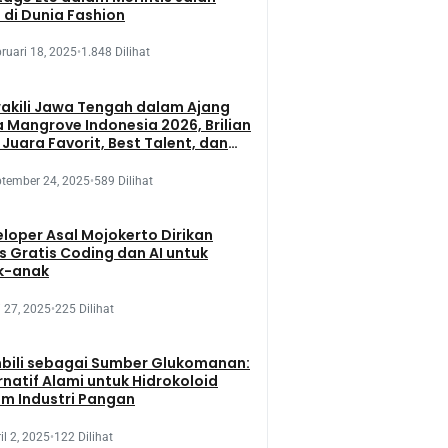
 di Dunia Fashion
ruari 18, 2025
•
1.848 Dilihat
kili Jawa Tengah dalam Ajang
 Mangrove Indonesia 2026, Brilian
 Juara Favorit, Best Talent, dan
 Presentation
tember 24, 2025
•
589 Dilihat
loper Asal Mojokerto Dirikan
s Gratis Coding dan AI untuk
k-anak
 27, 2025
•
225 Dilihat
bili sebagai Sumber Glukomanan:
rnatif Alami untuk Hidrokoloid
m Industri Pangan
il 2, 2025
•
122 Dilihat