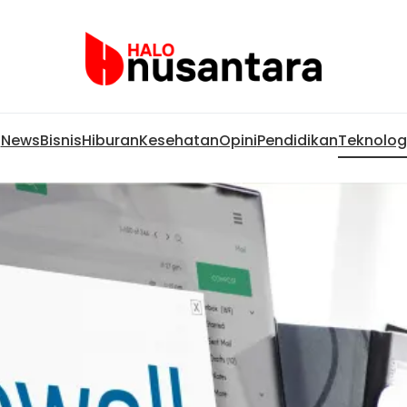
News
Bisnis
Hiburan
Kesehatan
Opini
Pendidikan
Teknolog