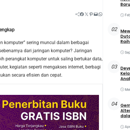
Baru
Facebook
Twitter
Pinterest
Mail
WhatsApp
Feb
02
Lengkap
Mewa
Duta
Raih
gan komputer” sering muncul dalam berbagai
Best
ebenarnya dari jaringan komputer? Jaringan
Sep
 perangkat komputer untuk saling bertukar data,
03
er, kegiatan seperti mengakses internet, berbagi
Deve
Kela
ukan secara efisien dan cepat.
Ana
Mei
04
Gem
Alte
dala
Apr