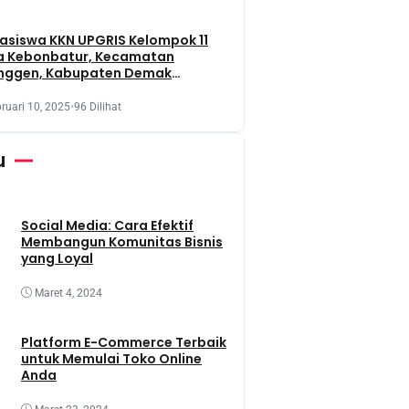
siswa KKN UPGRIS Kelompok 11
a Kebonbatur, Kecamatan
nggen, Kabupaten Demak
aksanakan Penanaman Tanaman
t Dengan Memanfaatkan Lahan
ruari 10, 2025
•
96 Dilihat
 Terbengkalai
u
Social Media: Cara Efektif
Membangun Komunitas Bisnis
yang Loyal
Maret 4, 2024
Platform E-Commerce Terbaik
untuk Memulai Toko Online
Anda