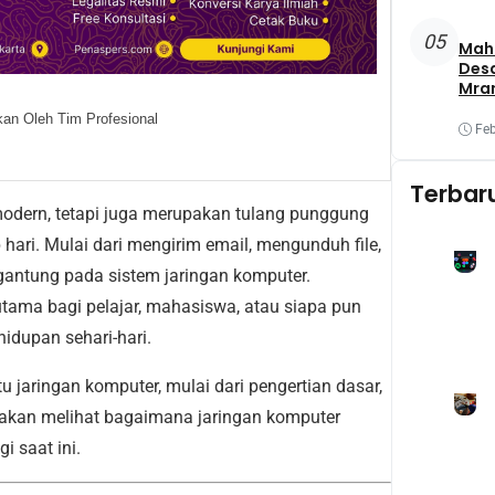
05
Maha
Des
Mra
Mel
an Oleh Tim Profesional
Oba
Feb
Yang
Terbar
modern, tetapi juga merupakan tulang punggung
p hari. Mulai dari mengirim email, mengunduh file,
gantung pada sistem jaringan komputer.
tama bagi pelajar, mahasiswa, atau siapa pun
dupan sehari-hari.
u jaringan komputer, mulai dari pengertian dasar,
uga akan melihat bagaimana jaringan komputer
i saat ini.