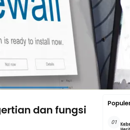
Popule
ertian dan fungsi
01
Keb
Heri