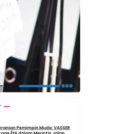
r
eranian Pemimpin Muda: VASSER
tage Été dalam Merintis Jalan