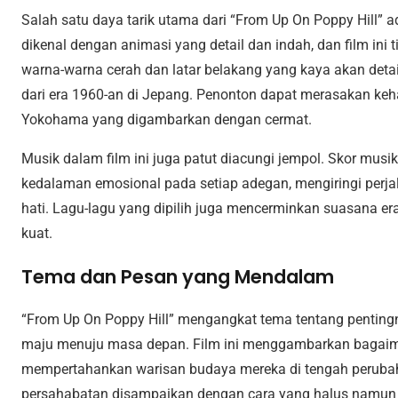
Salah satu daya tarik utama dari “From Up On Poppy Hill” 
dikenal dengan animasi yang detail dan indah, dan film ini 
warna-warna cerah dan latar belakang yang kaya akan deta
dari era 1960-an di Jepang. Penonton dapat merasakan ke
Yokohama yang digambarkan dengan cermat.
Musik dalam film ini juga patut diacungi jempol. Skor mus
kedalaman emosional pada setiap adegan, mengiringi perj
hati. Lagu-lagu yang dipilih juga mencerminkan suasana e
kuat.
Tema dan Pesan yang Mendalam
“From Up On Poppy Hill” mengangkat tema tentang penting
maju menuju masa depan. Film ini menggambarkan bagaim
mempertahankan warisan budaya mereka di tengah perubaha
persahabatan disampaikan dengan cara yang halus namu