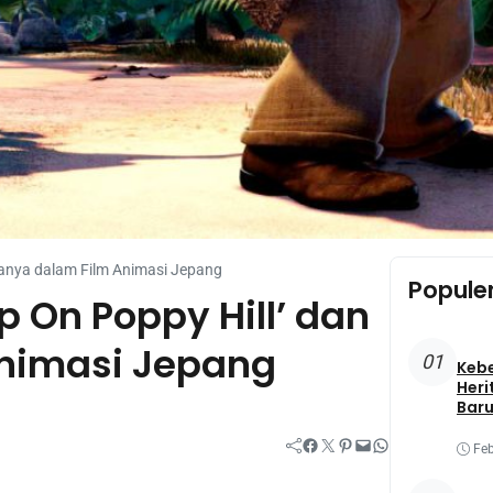
nanya dalam Film Animasi Jepang
Popule
p On Poppy Hill’ dan
nimasi Jepang
01
Keb
Heri
Baru
Facebook
Twitter
Pinterest
Mail
WhatsApp
Feb