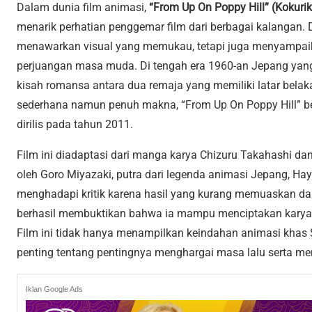
Dalam dunia film animasi,
“From Up On Poppy Hill” (Kokuri
menarik perhatian penggemar film dari berbagai kalangan. Di
menawarkan visual yang memukau, tetapi juga menyampaik
perjuangan masa muda. Di tengah era 1960-an Jepang yang
kisah romansa antara dua remaja yang memiliki latar belak
sederhana namun penuh makna, “From Up On Poppy Hill” ber
dirilis pada tahun 2011.
Film ini diadaptasi dari manga karya Chizuru Takahashi da
oleh Goro Miyazaki, putra dari legenda animasi Jepang, H
menghadapi kritik karena hasil yang kurang memuaskan dar
berhasil membuktikan bahwa ia mampu menciptakan karya 
Film ini tidak hanya menampilkan keindahan animasi khas S
penting tentang pentingnya menghargai masa lalu serta 
Iklan Google Ads