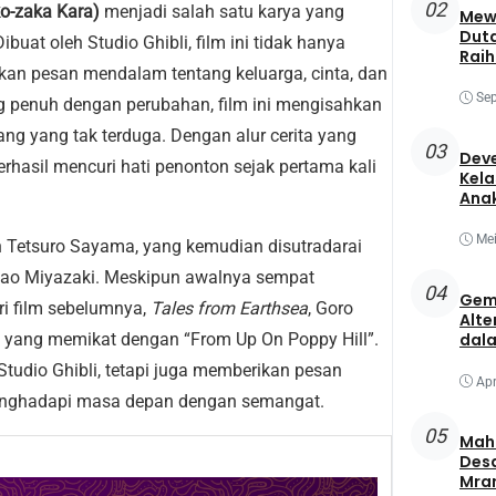
02
ko-zaka Kara)
menjadi salah satu karya yang
Mewa
Duta
buat oleh Studio Ghibli, film ini tidak hanya
Raih
an pesan mendalam tentang keluarga, cinta, dan
Best
Sep
 penuh dengan perubahan, film ini mengisahkan
ang yang tak terduga. Dengan alur cerita yang
03
Deve
hasil mencuri hati penonton sejak pertama kali
Kela
Ana
Mei
n Tetsuro Sayama, yang kemudian disutradarai
ayao Miyazaki. Meskipun awalnya sempat
04
Gem
i film sebelumnya,
Tales from Earthsea
, Goro
Alte
yang memikat dengan “From Up On Poppy Hill”.
dala
tudio Ghibli, tetapi juga memberikan pesan
Apr
menghadapi masa depan dengan semangat.
05
Maha
Des
Mra