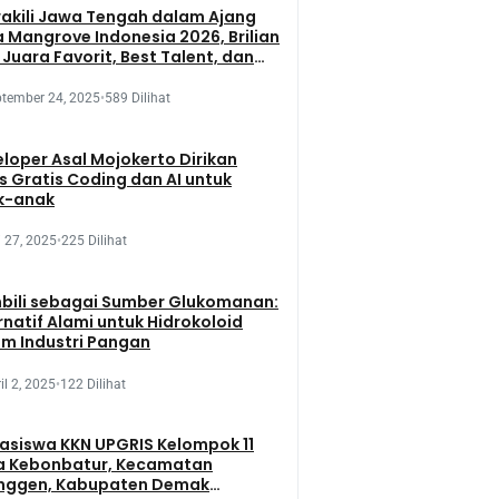
kili Jawa Tengah dalam Ajang
 Mangrove Indonesia 2026, Brilian
 Juara Favorit, Best Talent, dan
 Presentation
tember 24, 2025
•
589 Dilihat
loper Asal Mojokerto Dirikan
s Gratis Coding dan AI untuk
k-anak
 27, 2025
•
225 Dilihat
bili sebagai Sumber Glukomanan:
rnatif Alami untuk Hidrokoloid
m Industri Pangan
il 2, 2025
•
122 Dilihat
siswa KKN UPGRIS Kelompok 11
a Kebonbatur, Kecamatan
nggen, Kabupaten Demak