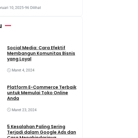
aksanakan Penanaman Tanaman
t Dengan Memanfaatkan Lahan
ruari 10, 2025
•
96 Dilihat
 Terbengkalai
u
Social Media: Cara Efektif
Membangun Komunitas Bisnis
yang Loyal
Maret 4, 2024
Platform E-Commerce Terbaik
untuk Memulai Toko Online
Anda
Maret 23, 2024
5 Kesalahan Paling Sering
Terjadi dalam Google Ads dan
Cara Menghindarinya