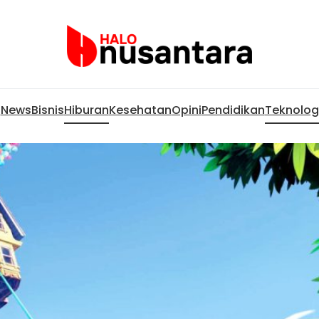
News
Bisnis
Hiburan
Kesehatan
Opini
Pendidikan
Teknolog