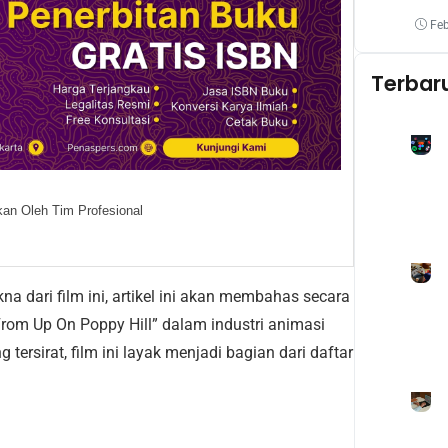
Mel
Oba
Feb
Yang
Terbar
an Oleh Tim Profesional
 dari film ini, artikel ini akan membahas secara
From Up On Poppy Hill” dalam industri animasi
tersirat, film ini layak menjadi bagian dari daftar