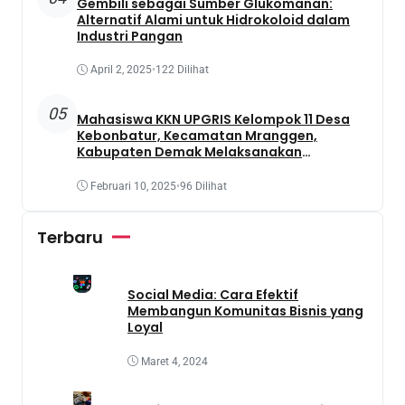
Gembili sebagai Sumber Glukomanan:
Alternatif Alami untuk Hidrokoloid dalam
Industri Pangan
April 2, 2025
•
122 Dilihat
05
Mahasiswa KKN UPGRIS Kelompok 11 Desa
Kebonbatur, Kecamatan Mranggen,
Kabupaten Demak Melaksanakan
Penanaman Tanaman Obat Dengan
Memanfaatkan Lahan Yang Terbengkalai
Februari 10, 2025
•
96 Dilihat
Terbaru
Social Media: Cara Efektif
Membangun Komunitas Bisnis yang
Loyal
Maret 4, 2024