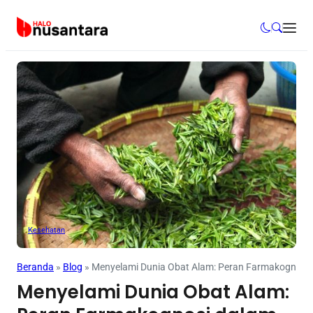
Kesehatan
Beranda
»
Blog
»
Menyelami Dunia Obat Alam: Peran Farmakognos
Menyelami Dunia Obat Alam: