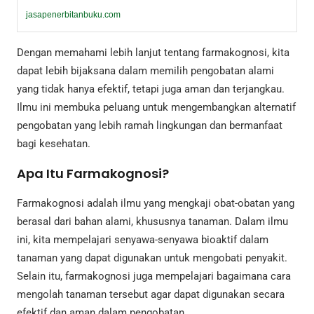
jasapenerbitanbuku.com
Dengan memahami lebih lanjut tentang farmakognosi, kita
dapat lebih bijaksana dalam memilih pengobatan alami
yang tidak hanya efektif, tetapi juga aman dan terjangkau.
Ilmu ini membuka peluang untuk mengembangkan alternatif
pengobatan yang lebih ramah lingkungan dan bermanfaat
bagi kesehatan.
Apa Itu Farmakognosi?
Farmakognosi adalah ilmu yang mengkaji obat-obatan yang
berasal dari bahan alami, khususnya tanaman. Dalam ilmu
ini, kita mempelajari senyawa-senyawa bioaktif dalam
tanaman yang dapat digunakan untuk mengobati penyakit.
Selain itu, farmakognosi juga mempelajari bagaimana cara
mengolah tanaman tersebut agar dapat digunakan secara
efektif dan aman dalam pengobatan.