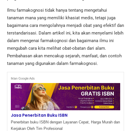
Ilmu farmakognosi tidak hanya tentang mengetahui
tanaman mana yang memiliki khasiat medis, tetapi juga
bagaimana cara mengolahnya menjadi obat yang efektif dan
terstandarisasi. Dalam artikel ini, kita akan menyelami lebih
dalam mengenai farmakognosi dan bagaimana ilmu ini
mengubah cara kita melihat obat-obatan dari alam.
Pembahasan akan mencakup sejarah, manfaat, dan contoh
tanaman yang digunakan dalam farmakognosi.
Iklan Google Ads
Jasa Penerbitan Buku ISBN
Penerbitan buku ISBN dengan Layanan Cepat, Harga Murah dan
Kerjakan Oleh Tim Profesional