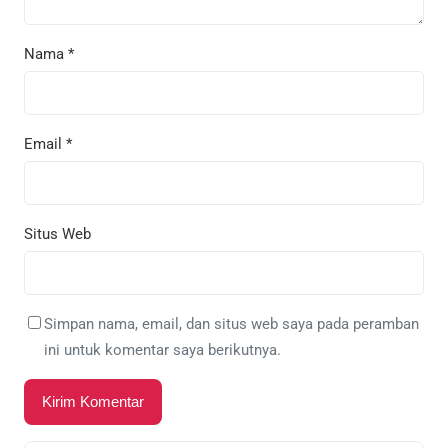
Nama
*
Email
*
Situs Web
Simpan nama, email, dan situs web saya pada peramban
ini untuk komentar saya berikutnya.