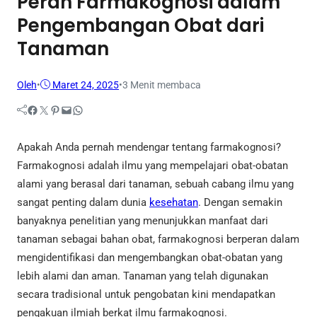
Peran Farmakognosi dalam
Pengembangan Obat dari
Tanaman
Oleh
•
Maret 24, 2025
•
3 Menit membaca
Facebook
Twitter
Pinterest
Mail
WhatsApp
Apakah Anda pernah mendengar tentang farmakognosi?
Farmakognosi adalah ilmu yang mempelajari obat-obatan
alami yang berasal dari tanaman, sebuah cabang ilmu yang
sangat penting dalam dunia
kesehatan
. Dengan semakin
banyaknya penelitian yang menunjukkan manfaat dari
tanaman sebagai bahan obat, farmakognosi berperan dalam
mengidentifikasi dan mengembangkan obat-obatan yang
lebih alami dan aman. Tanaman yang telah digunakan
secara tradisional untuk pengobatan kini mendapatkan
pengakuan ilmiah berkat ilmu farmakognosi.