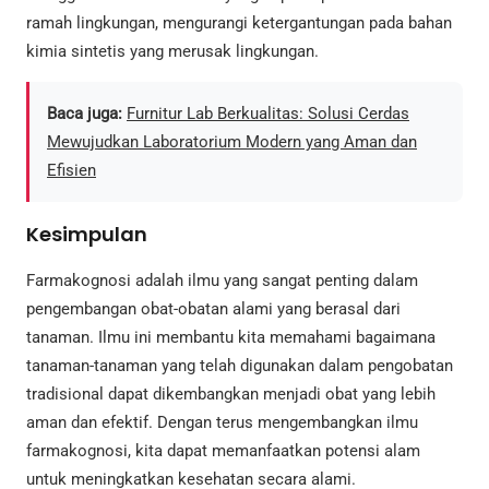
ramah lingkungan, mengurangi ketergantungan pada bahan
kimia sintetis yang merusak lingkungan.
Baca juga:
Furnitur Lab Berkualitas: Solusi Cerdas
Mewujudkan Laboratorium Modern yang Aman dan
Efisien
Kesimpulan
Farmakognosi adalah ilmu yang sangat penting dalam
pengembangan obat-obatan alami yang berasal dari
tanaman. Ilmu ini membantu kita memahami bagaimana
tanaman-tanaman yang telah digunakan dalam pengobatan
tradisional dapat dikembangkan menjadi obat yang lebih
aman dan efektif. Dengan terus mengembangkan ilmu
farmakognosi, kita dapat memanfaatkan potensi alam
untuk meningkatkan kesehatan secara alami.