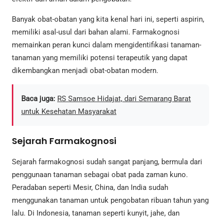
Banyak obat-obatan yang kita kenal hari ini, seperti aspirin,
memiliki asal-usul dari bahan alami. Farmakognosi
memainkan peran kunci dalam mengidentifikasi tanaman-
tanaman yang memiliki potensi terapeutik yang dapat
dikembangkan menjadi obat-obatan modern.
Baca juga:
RS Samsoe Hidajat, dari Semarang Barat
untuk Kesehatan Masyarakat
Sejarah Farmakognosi
Sejarah farmakognosi sudah sangat panjang, bermula dari
penggunaan tanaman sebagai obat pada zaman kuno.
Peradaban seperti Mesir, China, dan India sudah
menggunakan tanaman untuk pengobatan ribuan tahun yang
lalu. Di Indonesia, tanaman seperti kunyit, jahe, dan