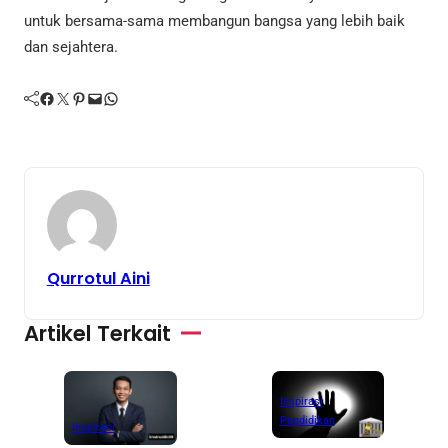
untuk bersama-sama membangun bangsa yang lebih baik
dan sejahtera.
Facebook
Twitter
Pinterest
Mail
WhatsApp
Qurrotul Aini
Artikel Terkait
A
Inspirasi
L
M
Pendidikan
Inspirasi