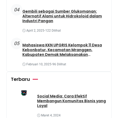
04
Gembili sebagai Sumber Glukomanan:
Alternatif Alami untuk Hidrokoloid dalam
Industri Pangan
April 2, 2025
•
122 Dilihat
05
Mahasiswa KKN UPGRIS Kelompok 11 Desa
Kebonbatur, Kecamatan Mranggen,
Kabupaten Demak Melaksanakan
Penanaman Tanaman Obat Dengan
Memanfaatkan Lahan Yang Terbengkalai
Februari 10, 2025
•
96 Dilihat
Terbaru
Social Media: Cara Efektif
Membangun Komunitas Bisnis yang
Loyal
Maret 4, 2024