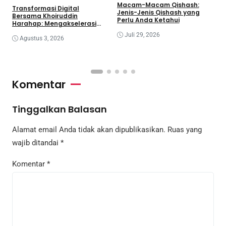
Macam-Macam Qishash:
​Transformasi Digital
Jenis-Jenis Qishash yang
Bersama Khoiruddin
Perlu Anda Ketahui
Harahap: Mengakselerasi
Kemandirian Ekonomi Lewat
Juli 29, 2026
Ekosistem Kreator
Agustus 3, 2026
Komentar
Tinggalkan Balasan
Alamat email Anda tidak akan dipublikasikan.
Ruas yang
wajib ditandai
*
Komentar
*