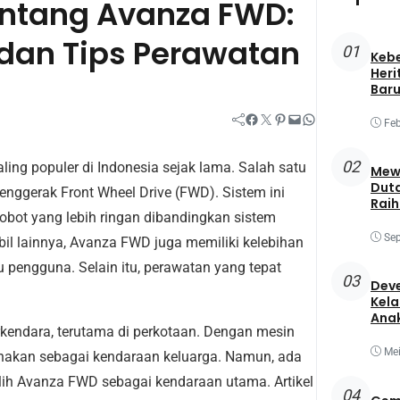
ntang Avanza FWD:
 dan Tips Perawatan
01
Keb
Heri
Baru
Facebook
Twitter
Pinterest
Mail
WhatsApp
Feb
02
ing populer di Indonesia sejak lama. Salah satu
Mewa
Duta
enggerak Front Wheel Drive (FWD). Sistem ini
Raih
bot yang lebih ringan dibandingkan sistem
Best
Sep
il lainnya, Avanza FWD juga memiliki kelebihan
u pengguna. Selain itu, perawatan yang tepat
03
Deve
Kela
Ana
endara, terutama di perkotaan. Dengan mesin
Mei
gunakan sebagai kendaraan keluarga. Namun, ada
ih Avanza FWD sebagai kendaraan utama. Artikel
04