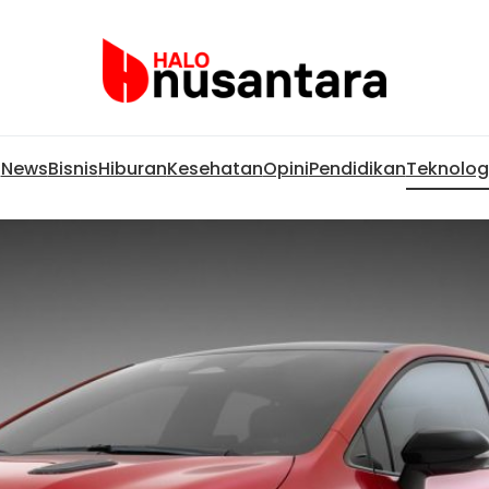
News
Bisnis
Hiburan
Kesehatan
Opini
Pendidikan
Teknolog