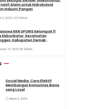
bili sebagai Sumber Glukomanan:
rnatif Alami untuk Hidrokoloid
m Industri Pangan
il 2, 2025
•
122 Dilihat
siswa KKN UPGRIS Kelompok 11
a Kebonbatur, Kecamatan
nggen, Kabupaten Demak
aksanakan Penanaman Tanaman
t Dengan Memanfaatkan Lahan
ruari 10, 2025
•
96 Dilihat
 Terbengkalai
u
Social Media: Cara Efektif
Membangun Komunitas Bisnis
yang Loyal
Maret 4, 2024