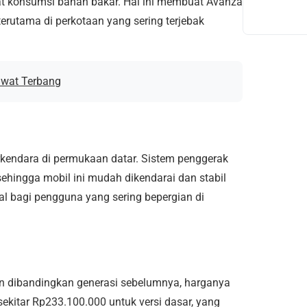
t konsumsi bahan bakar. Hal ini membuat Avanza
erutama di perkotaan yang sering terjebak
awat Terbang
endara di permukaan datar. Sistem penggerak
sehingga mobil ini mudah dikendarai dan stabil
al bagi pengguna yang sering bepergian di
 dibandingkan generasi sebelumnya, harganya
ekitar Rp233.100.000 untuk versi dasar, yang