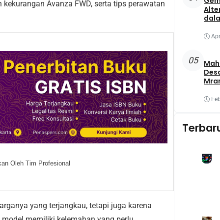
Gem
 kekurangan Avanza FWD, serta tips perawatan
Alte
dala
Apr
05
Maha
Des
Mra
Mel
Oba
Feb
Yang
Terbar
an Oleh Tim Profesional
arganya yang terjangkau, tetapi juga karena
 model memiliki kelemahan yang perlu