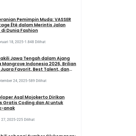
eranian Pemimpin Muda: VASSER
tage Été dalam Merintis Jalan
 di Dunia Fashion
ruari 18, 2025
•
1.848 Dilihat
kili Jawa Tengah dalam Ajang
 Mangrove Indonesia 2026, Brilian
 Juara Favorit, Best Talent, dan
 Presentation
tember 24, 2025
•
589 Dilihat
loper Asal Mojokerto Dirikan
s Gratis Coding dan AI untuk
k-anak
 27, 2025
•
225 Dilihat