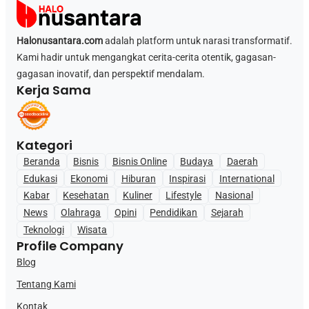
Halonusantara.com
adalah platform untuk narasi transformatif.
Kami hadir untuk mengangkat cerita-cerita otentik, gagasan-
gagasan inovatif, dan perspektif mendalam.
Kerja Sama
Kategori
Beranda
Bisnis
Bisnis Online
Budaya
Daerah
Edukasi
Ekonomi
Hiburan
Inspirasi
International
Kabar
Kesehatan
Kuliner
Lifestyle
Nasional
News
Olahraga
Opini
Pendidikan
Sejarah
Teknologi
Wisata
Profile Company
Blog
Tentang Kami
Kontak