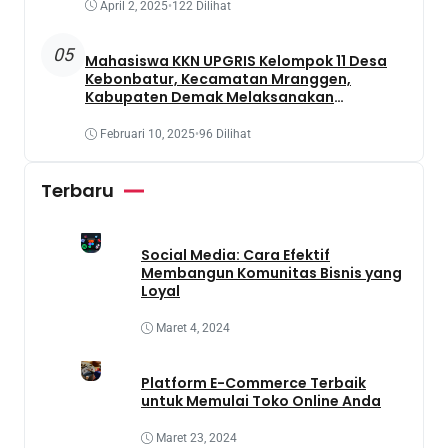
April 2, 2025
•
122 Dilihat
05
Mahasiswa KKN UPGRIS Kelompok 11 Desa
Kebonbatur, Kecamatan Mranggen,
Kabupaten Demak Melaksanakan
Penanaman Tanaman Obat Dengan
Memanfaatkan Lahan Yang Terbengkalai
Februari 10, 2025
•
96 Dilihat
Terbaru
Social Media: Cara Efektif
Membangun Komunitas Bisnis yang
Loyal
Maret 4, 2024
Platform E-Commerce Terbaik
untuk Memulai Toko Online Anda
Maret 23, 2024