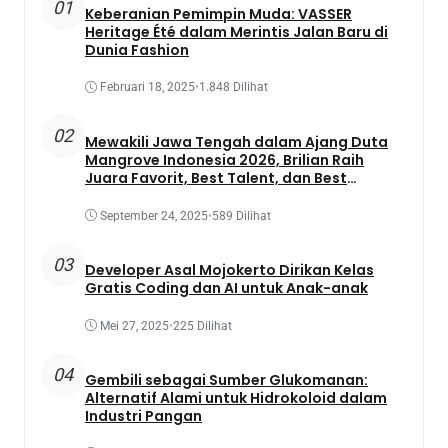
01
Keberanian Pemimpin Muda: VASSER
Heritage Été dalam Merintis Jalan Baru di
Dunia Fashion
Februari 18, 2025
•
1.848 Dilihat
02
Mewakili Jawa Tengah dalam Ajang Duta
Mangrove Indonesia 2026, Brilian Raih
Juara Favorit, Best Talent, dan Best
Presentation
September 24, 2025
•
589 Dilihat
03
Developer Asal Mojokerto Dirikan Kelas
Gratis Coding dan AI untuk Anak-anak
Mei 27, 2025
•
225 Dilihat
04
Gembili sebagai Sumber Glukomanan:
Alternatif Alami untuk Hidrokoloid dalam
Industri Pangan