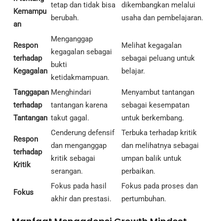
tetap dan tidak bisa
dikembangkan melalui
Kemampu
berubah.
usaha dan pembelajaran.
an
Menganggap
Respon
Melihat kegagalan
kegagalan sebagai
terhadap
sebagai peluang untuk
bukti
Kegagalan
belajar.
ketidakmampuan.
Tanggapan
Menghindari
Menyambut tantangan
terhadap
tantangan karena
sebagai kesempatan
Tantangan
takut gagal.
untuk berkembang.
Cenderung defensif
Terbuka terhadap kritik
Respon
dan menganggap
dan melihatnya sebagai
terhadap
kritik sebagai
umpan balik untuk
Kritik
serangan.
perbaikan.
Fokus pada hasil
Fokus pada proses dan
Fokus
akhir dan prestasi.
pertumbuhan.