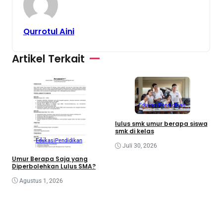
Qurrotul Aini
Artikel Terkait
Edukasi
Pendidikan
lulus smk umur berapa siswa
smk di kelas
Edukasi
Pendidikan
M
Juli 30, 2026
d
Umur Berapa Saja yang
B
Diperbolehkan Lulus SMA?
Agustus 1, 2026