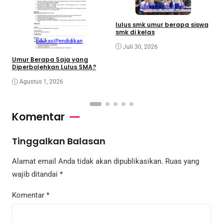
Edukasi
Pendidikan
M
lulus smk umur berapa siswa
J
smk di kelas
P
Edukasi
Pendidikan
Juli 30, 2026
Umur Berapa Saja yang
Diperbolehkan Lulus SMA?
Agustus 1, 2026
Komentar
Tinggalkan Balasan
Alamat email Anda tidak akan dipublikasikan.
Ruas yang
wajib ditandai
*
Komentar
*