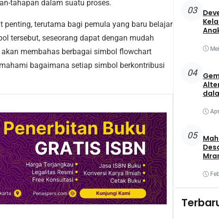
an-tahapan dalam suatu proses.
03
Deve
Kela
penting, terutama bagi pemula yang baru belajar
Ana
bol tersebut, seseorang dapat dengan mudah
Mei
 ini akan membahas berbagai simbol flowchart
emahami bagaimana setiap simbol berkontribusi
04
Gem
Alte
dala
Apr
05
Maha
Des
Mra
Mel
Oba
Feb
Yang
Terbar