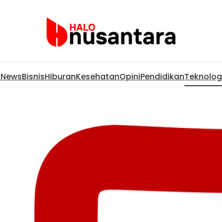
News
Bisnis
Hiburan
Kesehatan
Opini
Pendidikan
Teknolog