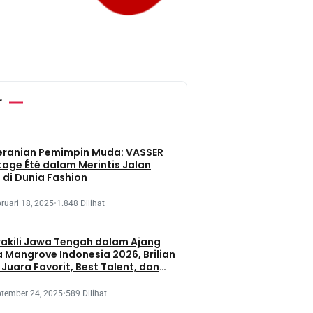
r
eranian Pemimpin Muda: VASSER
tage Été dalam Merintis Jalan
 di Dunia Fashion
ruari 18, 2025
•
1.848 Dilihat
kili Jawa Tengah dalam Ajang
 Mangrove Indonesia 2026, Brilian
 Juara Favorit, Best Talent, dan
 Presentation
tember 24, 2025
•
589 Dilihat