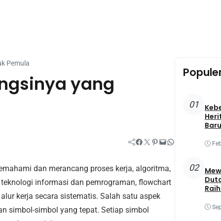
uk Pemula
Popule
ungsinya yang
01
Keb
Heri
Baru
Facebook
Twitter
Pinterest
Mail
WhatsApp
Feb
02
emahami dan merancang proses kerja, algoritma,
Mewa
Duta
teknologi informasi dan pemrograman, flowchart
Raih
r kerja secara sistematis. Salah satu aspek
Best
Sep
 simbol-simbol yang tepat. Setiap simbol