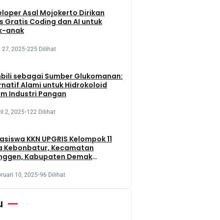
loper Asal Mojokerto Dirikan
s Gratis Coding dan AI untuk
k-anak
 27, 2025
•
225 Dilihat
bili sebagai Sumber Glukomanan:
rnatif Alami untuk Hidrokoloid
m Industri Pangan
il 2, 2025
•
122 Dilihat
siswa KKN UPGRIS Kelompok 11
a Kebonbatur, Kecamatan
nggen, Kabupaten Demak
aksanakan Penanaman Tanaman
t Dengan Memanfaatkan Lahan
ruari 10, 2025
•
96 Dilihat
 Terbengkalai
u