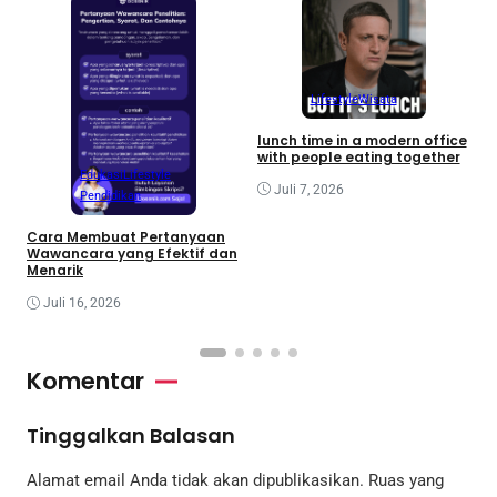
Lifestyle
Wisata
S
a
lunch time in a modern office
with people eating together
Edukasi
Lifestyle
Juli 7, 2026
Pendidikan
Cara Membuat Pertanyaan
Wawancara yang Efektif dan
Menarik
Juli 16, 2026
Komentar
Tinggalkan Balasan
Alamat email Anda tidak akan dipublikasikan.
Ruas yang