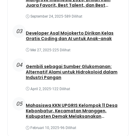
Juara Favorit, Best Talent, dan Best
Presentation
September 24, 2025
•
589 Dilihat
03
Developer Asal Mojokerto Dirikan Kelas
Gratis Coding dan AI untuk Anak-anak
Mei 27, 2025
•
225 Dilihat
04
Gembili sebagai Sumber Glukomanan:
Alternatif Alami untuk Hidrokoloid dalam
Industri Pangan
April 2, 2025
•
122 Dilihat
05
Mahasiswa KKN UPGRIS Kelompok 11 Desa
Kebonbatur, Kecamatan Mranggen,
Kabupaten Demak Melaksanakan
Penanaman Tanaman Obat Dengan
Memanfaatkan Lahan Yang Terbengkalai
Februari 10, 2025
•
96 Dilihat