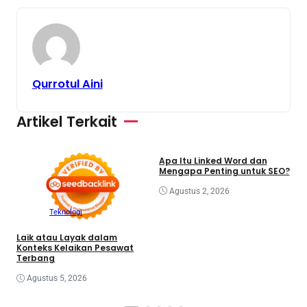
Qurrotul Aini
Artikel Terkait
Bisnis
Teknologi
Apa Itu Linked Word dan
Mengapa Penting untuk SEO?
Agustus 2, 2026
M
P
Teknologi
K
Laik atau Layak dalam
Konteks Kelaikan Pesawat
Terbang
Agustus 5, 2026