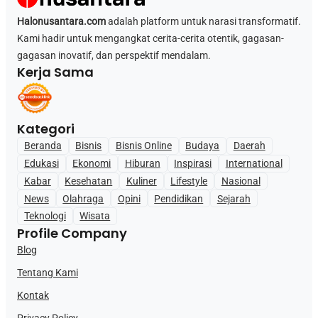
Halonusantara.com
adalah platform untuk narasi transformatif.
Kami hadir untuk mengangkat cerita-cerita otentik, gagasan-
gagasan inovatif, dan perspektif mendalam.
Kerja Sama
Kategori
Beranda
Bisnis
Bisnis Online
Budaya
Daerah
Edukasi
Ekonomi
Hiburan
Inspirasi
International
Kabar
Kesehatan
Kuliner
Lifestyle
Nasional
News
Olahraga
Opini
Pendidikan
Sejarah
Teknologi
Wisata
Profile Company
Blog
Tentang Kami
Kontak
Privacy Policy