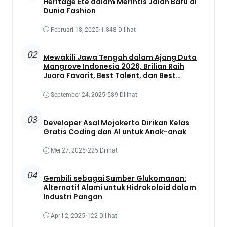
Heritage Été dalam Merintis Jalan Baru di
Dunia Fashion
Februari 18, 2025
•
1.848 Dilihat
02
Mewakili Jawa Tengah dalam Ajang Duta
Mangrove Indonesia 2026, Brilian Raih
Juara Favorit, Best Talent, dan Best
Presentation
September 24, 2025
•
589 Dilihat
03
Developer Asal Mojokerto Dirikan Kelas
Gratis Coding dan AI untuk Anak-anak
Mei 27, 2025
•
225 Dilihat
04
Gembili sebagai Sumber Glukomanan:
Alternatif Alami untuk Hidrokoloid dalam
Industri Pangan
April 2, 2025
•
122 Dilihat