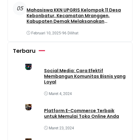
05
Mahasiswa KKN UPGRIS Kelompok 11 Desa
Kebonbatur, Kecamatan Mranggen,
Kabupaten Demak Melaksanakan
Penanaman Tanaman Obat Dengan
Memanfaatkan Lahan Yang Terbengkalai
Februari 10, 2025
•
96 Dilihat
Terbaru
Social Media: Cara Efektif
Membangun Komunitas Bisnis yang
Loyal
Maret 4, 2024
Platform E-Commerce Terbaik
untuk Memulai Toko Online Anda
Maret 23, 2024